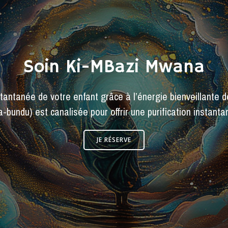
Soins Mabundu Ka
 qui vous ouvre les portes de la 12ème dimension, où le 
une connexion profonde avec son guide de lumière.
JE DÉCOUVRE